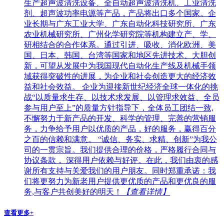
生产超声波清洗设备、全自动超声波清洗机、工业清洗
剂、超声波功率电源等产品，产品将出口多个国家。企
业长期与广东工业大学、广东自动化科技研究所、广东
农业机械研究所、广州化学研究院等机构建立产、学、
研相结合的合作体系。通过引进、吸收、消化欧洲、美
国、日本、韩国、台湾等国家和地区先进技术、大胆创
新，可望从发展中为我国现代自动化生产线及机械手领
域获得突破性的进展，为企业和社会创造更大的经济效
益和社会效益。 企业为迎接新世纪经济全球一体化的挑
战“以质量求生存、以技术求发展、以管理求效益、全员
参与用户至上”的质量方针指导下，全体员工团结一致,
不懈努力于新产品的开发、科学的管理、完善的营销服
务，力争给予用户以优质的产品，好的服务，赢得百分
之百的信赖和满意。 “诚信、务实、求精、创新”为我公
司的一贯宗旨。我们提供合理的价格，严格履行合同与
协议条款， 深得用户依赖与好评。在此，我们由衷的感
谢所有支持与关爱我们的用户朋友。同时郑重承诺：我
们将更努力为新老用户提供更优质的产品和更优良的服
务,与客户共创美好的明天！
【查看详情】
查看更多+