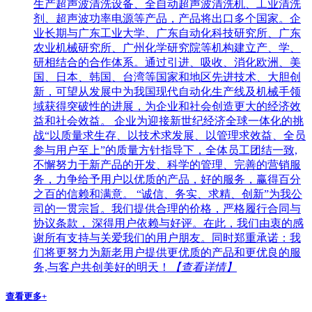
生产超声波清洗设备、全自动超声波清洗机、工业清洗
剂、超声波功率电源等产品，产品将出口多个国家。企
业长期与广东工业大学、广东自动化科技研究所、广东
农业机械研究所、广州化学研究院等机构建立产、学、
研相结合的合作体系。通过引进、吸收、消化欧洲、美
国、日本、韩国、台湾等国家和地区先进技术、大胆创
新，可望从发展中为我国现代自动化生产线及机械手领
域获得突破性的进展，为企业和社会创造更大的经济效
益和社会效益。 企业为迎接新世纪经济全球一体化的挑
战“以质量求生存、以技术求发展、以管理求效益、全员
参与用户至上”的质量方针指导下，全体员工团结一致,
不懈努力于新产品的开发、科学的管理、完善的营销服
务，力争给予用户以优质的产品，好的服务，赢得百分
之百的信赖和满意。 “诚信、务实、求精、创新”为我公
司的一贯宗旨。我们提供合理的价格，严格履行合同与
协议条款， 深得用户依赖与好评。在此，我们由衷的感
谢所有支持与关爱我们的用户朋友。同时郑重承诺：我
们将更努力为新老用户提供更优质的产品和更优良的服
务,与客户共创美好的明天！
【查看详情】
查看更多+