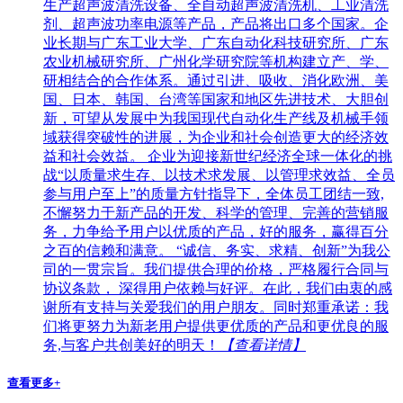
生产超声波清洗设备、全自动超声波清洗机、工业清洗
剂、超声波功率电源等产品，产品将出口多个国家。企
业长期与广东工业大学、广东自动化科技研究所、广东
农业机械研究所、广州化学研究院等机构建立产、学、
研相结合的合作体系。通过引进、吸收、消化欧洲、美
国、日本、韩国、台湾等国家和地区先进技术、大胆创
新，可望从发展中为我国现代自动化生产线及机械手领
域获得突破性的进展，为企业和社会创造更大的经济效
益和社会效益。 企业为迎接新世纪经济全球一体化的挑
战“以质量求生存、以技术求发展、以管理求效益、全员
参与用户至上”的质量方针指导下，全体员工团结一致,
不懈努力于新产品的开发、科学的管理、完善的营销服
务，力争给予用户以优质的产品，好的服务，赢得百分
之百的信赖和满意。 “诚信、务实、求精、创新”为我公
司的一贯宗旨。我们提供合理的价格，严格履行合同与
协议条款， 深得用户依赖与好评。在此，我们由衷的感
谢所有支持与关爱我们的用户朋友。同时郑重承诺：我
们将更努力为新老用户提供更优质的产品和更优良的服
务,与客户共创美好的明天！
【查看详情】
查看更多+