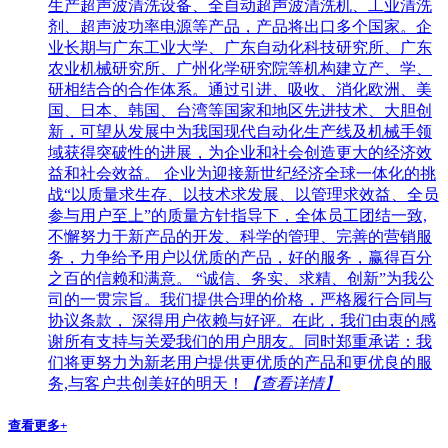
生产超声波清洗设备、全自动超声波清洗机、工业清洗
剂、超声波功率电源等产品，产品将出口多个国家。企
业长期与广东工业大学、广东自动化科技研究所、广东
农业机械研究所、广州化学研究院等机构建立产、学、
研相结合的合作体系。通过引进、吸收、消化欧洲、美
国、日本、韩国、台湾等国家和地区先进技术、大胆创
新，可望从发展中为我国现代自动化生产线及机械手领
域获得突破性的进展，为企业和社会创造更大的经济效
益和社会效益。 企业为迎接新世纪经济全球一体化的挑
战“以质量求生存、以技术求发展、以管理求效益、全员
参与用户至上”的质量方针指导下，全体员工团结一致,
不懈努力于新产品的开发、科学的管理、完善的营销服
务，力争给予用户以优质的产品，好的服务，赢得百分
之百的信赖和满意。 “诚信、务实、求精、创新”为我公
司的一贯宗旨。我们提供合理的价格，严格履行合同与
协议条款， 深得用户依赖与好评。在此，我们由衷的感
谢所有支持与关爱我们的用户朋友。同时郑重承诺：我
们将更努力为新老用户提供更优质的产品和更优良的服
务,与客户共创美好的明天！
【查看详情】
查看更多+