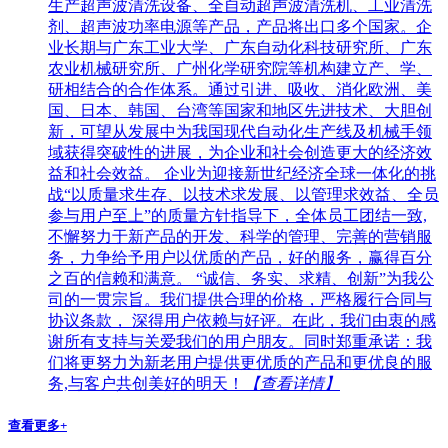
生产超声波清洗设备、全自动超声波清洗机、工业清洗
剂、超声波功率电源等产品，产品将出口多个国家。企
业长期与广东工业大学、广东自动化科技研究所、广东
农业机械研究所、广州化学研究院等机构建立产、学、
研相结合的合作体系。通过引进、吸收、消化欧洲、美
国、日本、韩国、台湾等国家和地区先进技术、大胆创
新，可望从发展中为我国现代自动化生产线及机械手领
域获得突破性的进展，为企业和社会创造更大的经济效
益和社会效益。 企业为迎接新世纪经济全球一体化的挑
战“以质量求生存、以技术求发展、以管理求效益、全员
参与用户至上”的质量方针指导下，全体员工团结一致,
不懈努力于新产品的开发、科学的管理、完善的营销服
务，力争给予用户以优质的产品，好的服务，赢得百分
之百的信赖和满意。 “诚信、务实、求精、创新”为我公
司的一贯宗旨。我们提供合理的价格，严格履行合同与
协议条款， 深得用户依赖与好评。在此，我们由衷的感
谢所有支持与关爱我们的用户朋友。同时郑重承诺：我
们将更努力为新老用户提供更优质的产品和更优良的服
务,与客户共创美好的明天！
【查看详情】
查看更多+