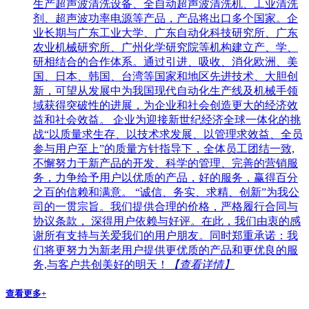
生产超声波清洗设备、全自动超声波清洗机、工业清洗
剂、超声波功率电源等产品，产品将出口多个国家。企
业长期与广东工业大学、广东自动化科技研究所、广东
农业机械研究所、广州化学研究院等机构建立产、学、
研相结合的合作体系。通过引进、吸收、消化欧洲、美
国、日本、韩国、台湾等国家和地区先进技术、大胆创
新，可望从发展中为我国现代自动化生产线及机械手领
域获得突破性的进展，为企业和社会创造更大的经济效
益和社会效益。 企业为迎接新世纪经济全球一体化的挑
战“以质量求生存、以技术求发展、以管理求效益、全员
参与用户至上”的质量方针指导下，全体员工团结一致,
不懈努力于新产品的开发、科学的管理、完善的营销服
务，力争给予用户以优质的产品，好的服务，赢得百分
之百的信赖和满意。 “诚信、务实、求精、创新”为我公
司的一贯宗旨。我们提供合理的价格，严格履行合同与
协议条款， 深得用户依赖与好评。在此，我们由衷的感
谢所有支持与关爱我们的用户朋友。同时郑重承诺：我
们将更努力为新老用户提供更优质的产品和更优良的服
务,与客户共创美好的明天！
【查看详情】
查看更多+