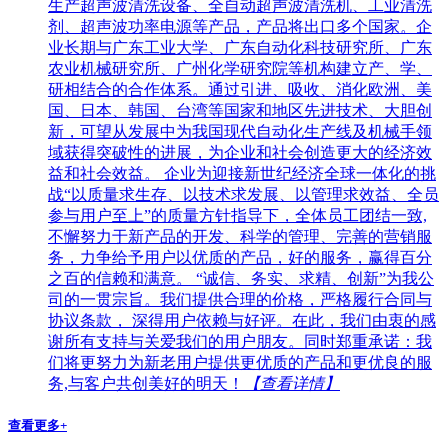
生产超声波清洗设备、全自动超声波清洗机、工业清洗
剂、超声波功率电源等产品，产品将出口多个国家。企
业长期与广东工业大学、广东自动化科技研究所、广东
农业机械研究所、广州化学研究院等机构建立产、学、
研相结合的合作体系。通过引进、吸收、消化欧洲、美
国、日本、韩国、台湾等国家和地区先进技术、大胆创
新，可望从发展中为我国现代自动化生产线及机械手领
域获得突破性的进展，为企业和社会创造更大的经济效
益和社会效益。 企业为迎接新世纪经济全球一体化的挑
战“以质量求生存、以技术求发展、以管理求效益、全员
参与用户至上”的质量方针指导下，全体员工团结一致,
不懈努力于新产品的开发、科学的管理、完善的营销服
务，力争给予用户以优质的产品，好的服务，赢得百分
之百的信赖和满意。 “诚信、务实、求精、创新”为我公
司的一贯宗旨。我们提供合理的价格，严格履行合同与
协议条款， 深得用户依赖与好评。在此，我们由衷的感
谢所有支持与关爱我们的用户朋友。同时郑重承诺：我
们将更努力为新老用户提供更优质的产品和更优良的服
务,与客户共创美好的明天！
【查看详情】
查看更多+