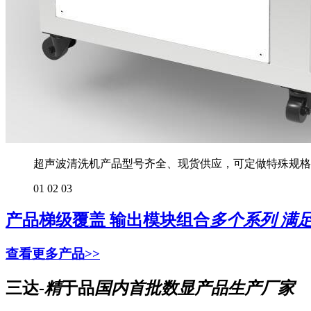
超声波清洗机产品型号齐全、现货供应，可定做特殊规格
01
02
03
产品梯级覆盖 输出模块组合
多个系列 满
查看更多产品>>
三达-
精
于品
国内首批数显产品生产厂家